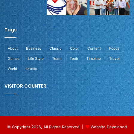
Tags
About
Business
Classic
Color
Content
Foods
Games
Life Style
Team
Tech
Timeline
Travel
World
उतराखंड
VISITOR COUNTER
© Copyright 2026, All Rights Reserved |
Website Developed