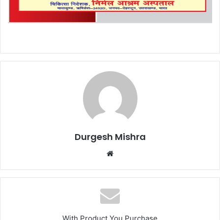
Durgesh Mishra
Website
With Product You Purchase