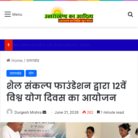
S
Menu
fo
विशिष्ट पहचान बना रही है आदि कैलाश परिक्रमा: महाराज
Home
/
उतराखंड
उतराखंड
योग
शैल संकल्प फाउंडेशन द्वारा 12वें
विश्व योग दिवस का आयोजन
Send
Durgesh Mishra
June 21, 2026
262
1 minute read
an
email