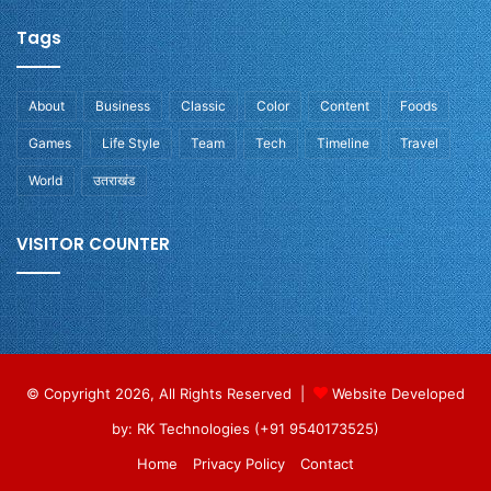
Tags
About
Business
Classic
Color
Content
Foods
Games
Life Style
Team
Tech
Timeline
Travel
World
उतराखंड
VISITOR COUNTER
© Copyright 2026, All Rights Reserved |
Website Developed
by: RK Technologies (+91 9540173525)
Home
Privacy Policy
Contact