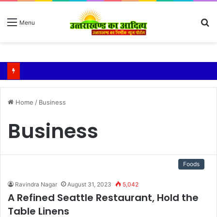
S
Menu
fo
Home
/
Business
Business
Foods
Ravindra Nagar
August 31, 2023
5,042
A Refined Seattle Restaurant, Hold the
Table Linens