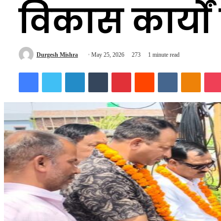
विकास कार्यो
Send
Durgesh Mishra
May 25, 2026
273
1 minute read
an
Facebook
Twitter
LinkedIn
Tumblr
Pinterest
Reddit
VKontakte
Odnokl
email