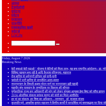
आस्था
टेक्नोलॉजी
दुर्घटना
पर्यटन
प्रशासन
राजनीति
एक्सक्लूसिव खबरें
स्पोर्ट्स
LOGIN
Search
Sidebar
for
Random
Article
Friday, August 7 2026
Breaking News
बेटी बचाओ बेटी पढ़ाओ’’ योजना मे बेटियों को मिला लाभ, यह बना राष्ट्रीय आंदोलनः- डा. न
विशिष्ट पहचान बना रही है आदि कैलाश परिक्रमा: महाराज
तेज बारिश से धर्मनगरी हरिद्वार हुई पानी-पानी
चमोली में भारी बारिश से जनजीवन अस्त-व्यस्त
रुद्रप्रयाग के तिमली-बड़मा मोटर मार्ग पर भरभराकर ढही पहाड़ी
महापौर शंभू पासवान के जन्मदिवस पर विकास की सौगात
पूर्णकालिक राज्य कर अधिकारी की मांग को लेकर संयुक्त आयुक्त हेमा बिष्ट को सौंपा ज्ञापन
2036 ओलंपिक संकल्प कांवड़ यात्रा को संतों का मिला आशीर्वाद
हर मां का संकल्प, हर शिशु का अधिकार—स्तनपान : डॉ. सुजाता संजय
कुलपति प्रो. अम्बरीश कुमार महाजन ने वित्तीय कार्यों में पारदर्शिता एवं समयबद्धता पर दिया ज