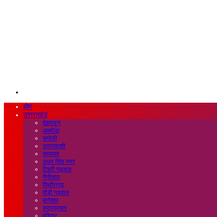
Search
for
होम
उत्तराखंड
देहरादून
अल्मोड़ा
चमोली
उत्तरकाशी
चम्पावत
उधम सिंह नगर
टिहरी गढ़वाल
नैनीताल
पिथौरागढ़
पौड़ी गढ़वाल
बागेश्वर
रुद्रप्रयाग
हरिद्वार