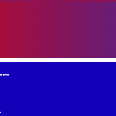
रेश बंसल
ोर