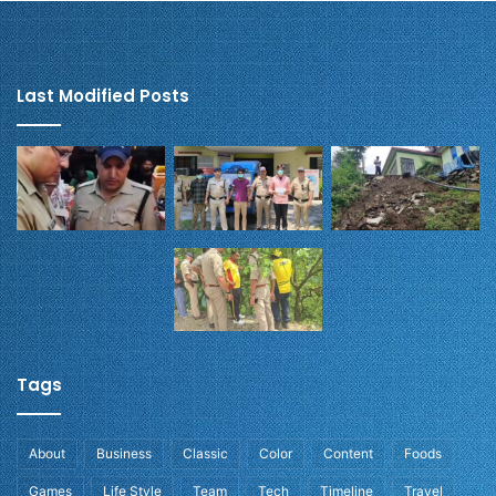
Last Modified Posts
Tags
About
Business
Classic
Color
Content
Foods
Games
Life Style
Team
Tech
Timeline
Travel