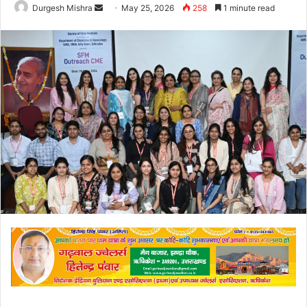
Send
Durgesh Mishra
May 25, 2026
258
1 minute read
an
email