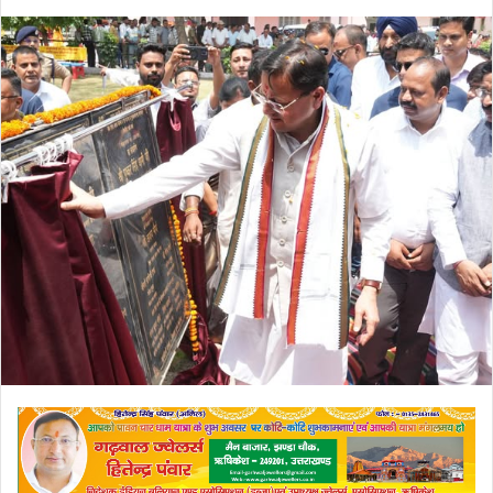
an
email