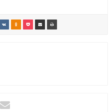
eddit
VKontakte
Odnoklassniki
Pocket
Share via Email
Print