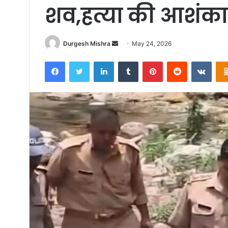
शव,हत्या की आशंका
Send
Durgesh Mishra
May 24, 2026
an
Facebook
Twitter
LinkedIn
Tumblr
Pinterest
Reddit
VKon
email