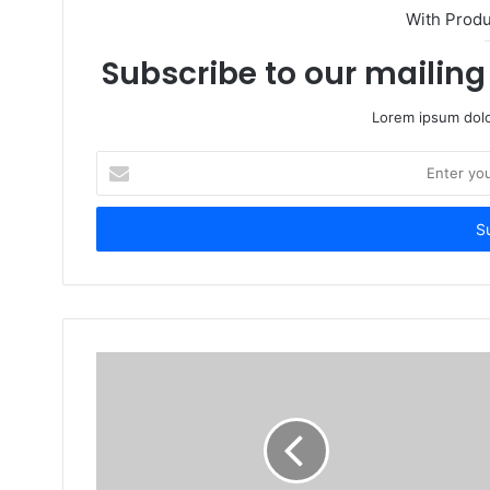
With Prod
Subscribe to our mailing 
Lorem ipsum dolo
Enter
your
Email
address