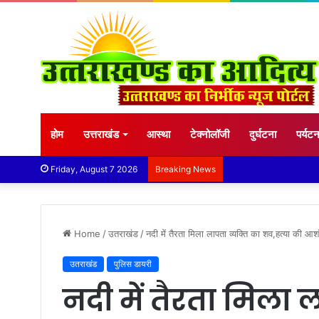
होम
उत्तराखंड
आस्था
टेक्नोलॉजी
दुर्घटना
पर्यट
Friday, August 7 2026
Breaking News
Home
/
उतराखंड
/
नदी में तैरता मिला लापता व्यक्ति का शव,हत्या की आश
उतराखंड
पुलिस डायरी
नदी में तैरता मिला ल