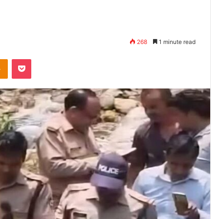
268
1 minute read
takte
Odnoklassniki
Pocket