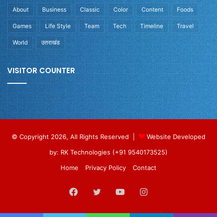
About
Business
Classic
Color
Content
Foods
Games
Life Style
Team
Tech
Timeline
Travel
World
उतराखंड
VISITOR COUNTER
© Copyright 2026, All Rights Reserved |
Website Developed
by: RK Technologies (+91 9540173525)
Home
Privacy Policy
Contact
Facebook
Twitter
YouTube
Instagram