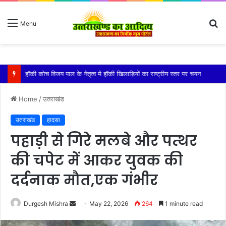
S
Menu
fo
किशोरी को बेहोश कर झाड़ियों में दुष्कर्म, गंभीर हालत में एम्स में भर्ती
Home
/
उतराखंड
उतराखंड
हादसा
पहाड़ी से गिरे मलबे और पत्थर
की चपेट में आकर युवक की
दर्दनाक मौत,एक गंभीर
Send
Durgesh Mishra
May 22, 2026
264
1 minute read
an