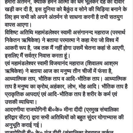
हमारा अंतर्मन, क्योंकि हमने आत्मा का धर्म भूलकर देह की दीवारें
खड़ी कर दी है, इस दुनिया को बैकुंठ व सोने की चिड़िया बनाने के
लिए हम सभी को अपने अंतर्मन से साधना करनी है तभी सतयुग
वापस आएगा।
विशिष्ट अतिथि महामंडलेश्वर स्वामी असंगानन्द महाराज (परमार्थ
निकेतन ऋषिकेश) ने बताया परमात्मा ने कहा मेरा जो विश्व में
आकरी रूप है, जब तक मैं नहीं होगा उसमें चेतना कहां से आएगी,
इसलिए मैं सर्वत्र निवास करता हूं।
एवं महामंडलेश्वर स्वामी विजयानंद महाराज (शिवालय आश्रम
ऋषिकेश) ने बताया आज का मनुष्य तीन चीजों में फंसा है,
आध्यात्मिक ताप, भौतिक ताप व आदि-भौतिक ताप। आध्यात्मिक
ताप है मनुष्य का क्रोध,अहंकार, लोभ, मोह आदि। भौतिक ताप है
प्राकृतिक आपदाएं एवं आदि-भौतिक ताप है शरीर के कर्म एवं
उसकी व्याधिया।
आदरणीया राजयोगिनी बी०के० मीना दीदी (प्रमुख संचालिका
हरिद्वार सेंटर) द्वारा सभी अतिथियों को बहुत सुंदर योगाभ्यास की
अनुभूति कराई गई।
राजयोगिनी बी० के० मंजू दीदी (संचालिका देहरादून सर्कल