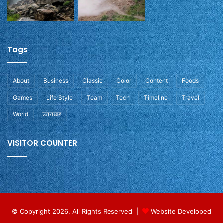
Tags
About
Business
Classic
Color
Content
Foods
Games
Life Style
Team
Tech
Timeline
Travel
World
उतराखंड
VISITOR COUNTER
© Copyright 2026, All Rights Reserved |
Website Developed