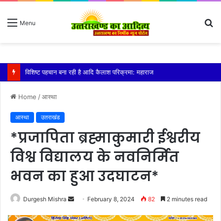
S
Menu
fo
तेज बारिश से धर्मनगरी हरिद्वार हुई पानी-पानी
Home
/
आस्था
आस्था
उतराखंड
*प्रजापिता ब्रह्माकुमारी ईश्वरीय
विश्व विद्यालय के नवनिर्मित
भवन का हुआ उदघाटन*
Send
Durgesh Mishra
February 8, 2024
82
2 minutes read
an