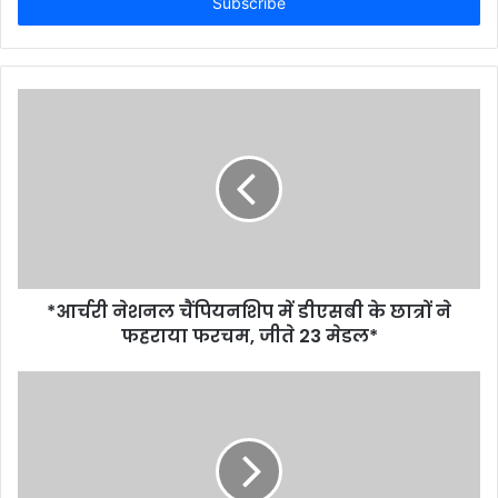
address
*आर्चरी नेशनल चैंपियन​शिप में डीएसबी के छात्रों ने
फहराया फरचम, जीते 23 मेडल*