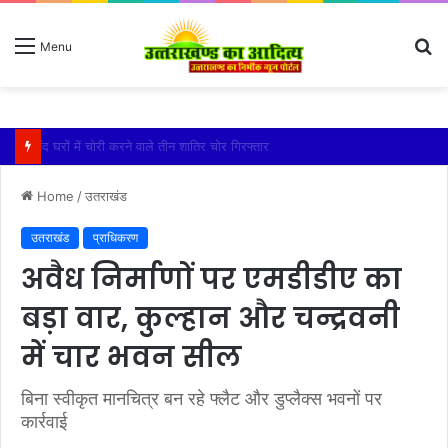
S
Menu
fo
बारिश ने बढ़ाई दहशत, दरकने लगी जमीन, 10 परिवारों ने छोड़े घर
Home
/
उतराखंड
उतराखंड
प्राधिकरण
अवैध निर्माणों पर एमडीडीए का
बड़ा वार, कुल्हान और चन्द्रवनी
में चार भवन सील
बिना स्वीकृत मानचित्र बन रहे फ्लैट और डुप्लैक्स भवनों पर
कार्रवाई