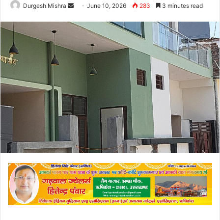
Send
Durgesh Mishra
June 10, 2026
283
3 minutes read
an
email