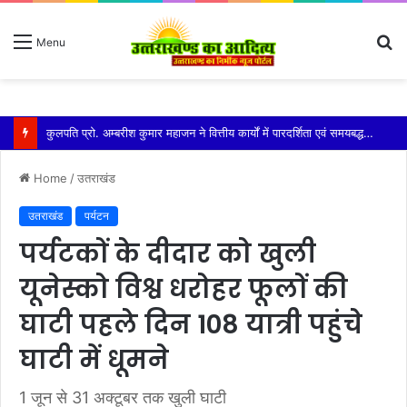
S
Menu
fo
कुमाऊं कमिश्नर और नैनीताल विधायक को मिला एसआईआर का नोटिस सरिता आर्या ने पता बदलने को बताया कारण
Home
/
उतराखंड
उतराखंड
पर्यटन
पर्यटकों के दीदार को खुली
यूनेस्को विश्व धरोहर फूलों की
घाटी पहले दिन 108 यात्री पहुंचे
घाटी में धूमने
1 जून से 31 अक्टूबर तक खुली घाटी