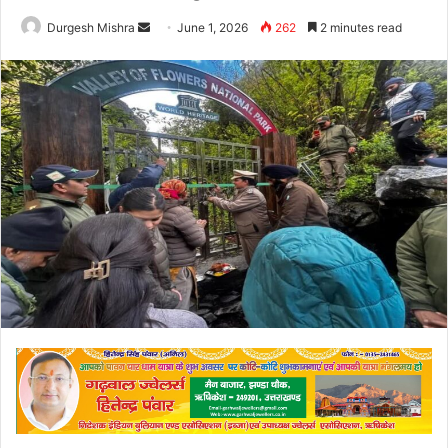
Send
Durgesh Mishra
June 1, 2026
262
2 minutes read
an
email