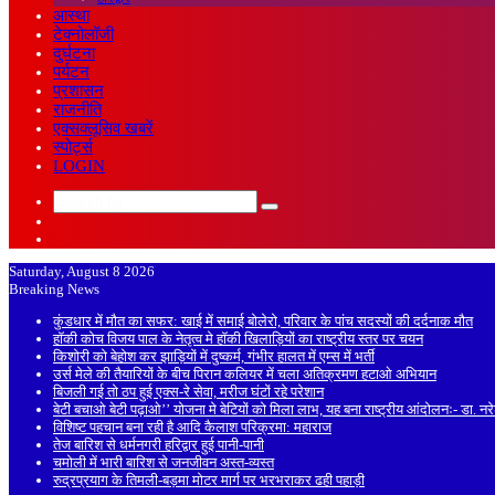
आस्था
टेक्नोलॉजी
दुर्घटना
पर्यटन
प्रशासन
राजनीति
एक्सक्लूसिव खबरें
स्पोर्ट्स
LOGIN
Search
Sidebar
for
Random
Article
Saturday, August 8 2026
Breaking News
कुंडधार में मौत का सफर: खाई में समाई बोलेरो, परिवार के पांच सदस्यों की दर्दनाक मौत
हॉकी कोच विजय पाल के नेतृत्व मे हॉकी खिलाड़ियों का राष्ट्रीय स्तर पर चयन
किशोरी को बेहोश कर झाड़ियों में दुष्कर्म, गंभीर हालत में एम्स में भर्ती
उर्स मेले की तैयारियों के बीच पिरान कलियर में चला अतिक्रमण हटाओ अभियान
बिजली गई तो ठप हुई एक्स-रे सेवा, मरीज घंटों रहे परेशान
बेटी बचाओ बेटी पढ़ाओ’’ योजना मे बेटियों को मिला लाभ, यह बना राष्ट्रीय आंदोलनः- डा. न
विशिष्ट पहचान बना रही है आदि कैलाश परिक्रमा: महाराज
तेज बारिश से धर्मनगरी हरिद्वार हुई पानी-पानी
चमोली में भारी बारिश से जनजीवन अस्त-व्यस्त
रुद्रप्रयाग के तिमली-बड़मा मोटर मार्ग पर भरभराकर ढही पहाड़ी