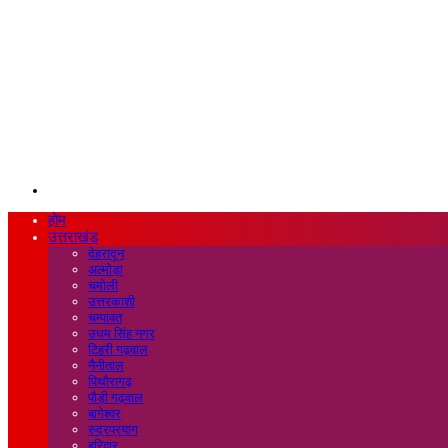
Search
for
होम
उत्तराखंड
देहरादून
अल्मोड़ा
चमोली
उत्तरकाशी
चम्पावत
उधम सिंह नगर
टिहरी गढ़वाल
नैनीताल
पिथौरागढ़
पौड़ी गढ़वाल
बागेश्वर
रुद्रप्रयाग
हरिद्वार