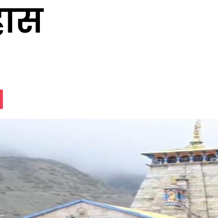
हास
assniki
Pocket