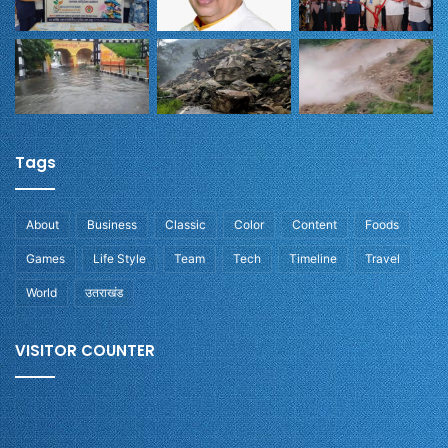
Tags
About
Business
Classic
Color
Content
Foods
Games
Life Style
Team
Tech
Timeline
Travel
World
उतराखंड
VISITOR COUNTER