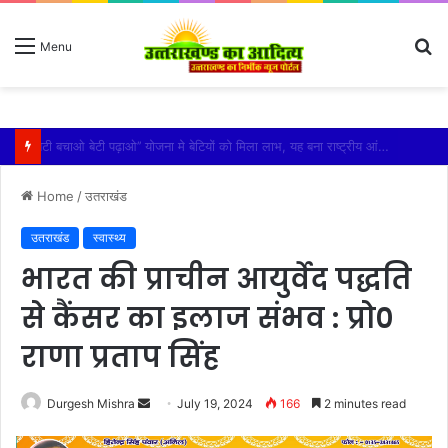
S
Menu
fo
विशिष्ट पहचान बना रही है आदि कैलाश परिक्रमा: महाराज
Home
/
उतराखंड
उतराखंड
स्वास्थ्य
भारत की प्राचीन आयुर्वेद पद्धति
से कैंसर का इलाज संभव : प्रो०
राणा प्रताप सिंह
Send
Durgesh Mishra
July 19, 2024
166
2 minutes read
an