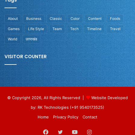
About
Business
Classic
Color
Content
Foods
Games
Life Style
Team
Tech
Timeline
Travel
World
उतराखंड
VISITOR COUNTER
© Copyright 2026, All Rights Reserved |
Website Developed
by: RK Technologies (+91 9540173525)
Home
Privacy Policy
Contact
Facebook
Twitter
YouTube
Instagram