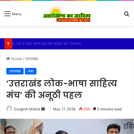
S
Menu
fo
बारिश ने बढ़ाई दहशत, दरकने लगी जमीन, 10 परिवारों ने छोड़े घर
Home
/
उतराखंड
उतराखंड
भाषा
‘उत्तराखंड लोक-भाषा साहित्य
मंच’ की अनूठी पहल
Send
Durgesh Mishra
May 17, 2026
259
3 minutes read
an
email