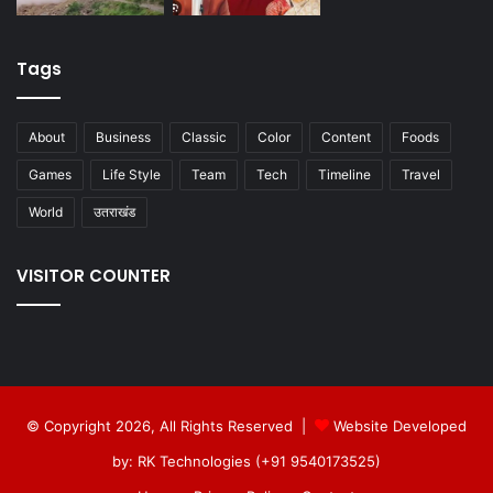
Tags
About
Business
Classic
Color
Content
Foods
Games
Life Style
Team
Tech
Timeline
Travel
World
उतराखंड
VISITOR COUNTER
© Copyright 2026, All Rights Reserved |
Website Developed
by: RK Technologies (+91 9540173525)