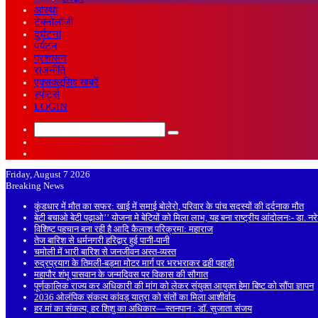
आस्था
टेक्नोलॉजी
दुर्घटना
पर्यटन
प्रशासन
राजनीति
एक्सक्लूसिव खबरें
स्पोर्ट्स
LOGIN
Search
Sidebar
for
Random
Article
Friday, August 7 2026
Breaking News
कुंडधार में मौत का सफर: खाई में समाई बोलेरो, परिवार के पांच सदस्यों की दर्दनाक मौत
बेटी बचाओ बेटी पढ़ाओ’’ योजना मे बेटियों को मिला लाभ, यह बना राष्ट्रीय आंदोलनः- डा. न
विशिष्ट पहचान बना रही है आदि कैलाश परिक्रमा: महाराज
तेज बारिश से धर्मनगरी हरिद्वार हुई पानी-पानी
चमोली में भारी बारिश से जनजीवन अस्त-व्यस्त
रुद्रप्रयाग के तिमली-बड़मा मोटर मार्ग पर भरभराकर ढही पहाड़ी
महापौर शंभू पासवान के जन्मदिवस पर विकास की सौगात
पूर्णकालिक राज्य कर अधिकारी की मांग को लेकर संयुक्त आयुक्त हेमा बिष्ट को सौंपा ज्ञापन
2036 ओलंपिक संकल्प कांवड़ यात्रा को संतों का मिला आशीर्वाद
हर मां का संकल्प, हर शिशु का अधिकार—स्तनपान : डॉ. सुजाता संजय