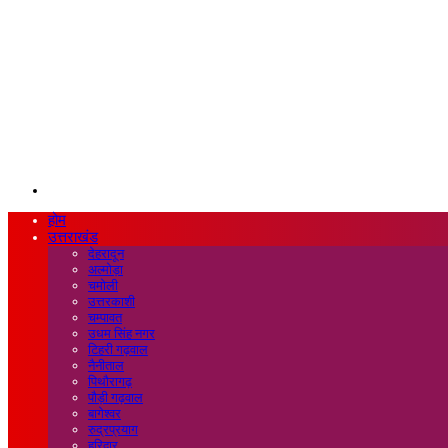
Search
for
होम
उत्तराखंड
देहरादून
अल्मोड़ा
चमोली
उत्तरकाशी
चम्पावत
उधम सिंह नगर
टिहरी गढ़वाल
नैनीताल
पिथौरागढ़
पौड़ी गढ़वाल
बागेश्वर
रुद्रप्रयाग
हरिद्वार