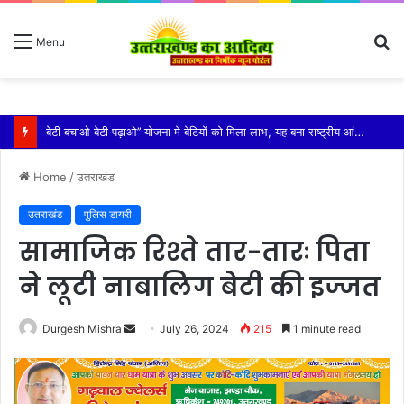
S
Menu
fo
विशिष्ट पहचान बना रही है आदि कैलाश परिक्रमा: महाराज
Home
/
उतराखंड
उतराखंड
पुलिस डायरी
सामाजिक रिश्ते तार-तारः पिता
ने लूटी नाबालिग बेटी की इज्जत
Send
Durgesh Mishra
July 26, 2024
215
1 minute read
an
email