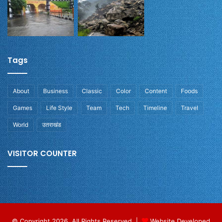
Tags
About
Business
Classic
Color
Content
Foods
Games
Life Style
Team
Tech
Timeline
Travel
World
उतराखंड
VISITOR COUNTER
© Copyright 2026, All Rights Reserved |
Website Developed