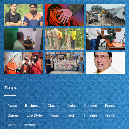
Tags
About
Business
Classic
Color
Content
Foods
Games
Life Style
Team
Tech
Timeline
Travel
World
उतराखंड