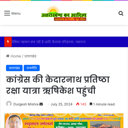
S
Menu
fo
विशिष्ट पहचान बना रही है आदि कैलाश परिक्रमा: महाराज
Home
/
उतराखंड
उतराखंड
राजनीति
कांग्रेस की केदारनाथ प्रतिष्ठा
रक्षा यात्रा ऋषिकेश पहुंची
Send
Durgesh Mishra
July 25, 2024
145
1 minute read
an
email