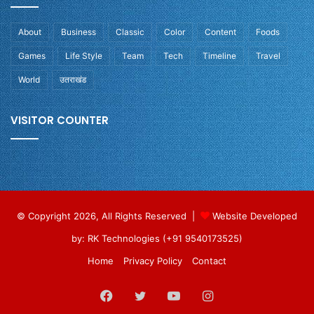
About
Business
Classic
Color
Content
Foods
Games
Life Style
Team
Tech
Timeline
Travel
World
उतराखंड
VISITOR COUNTER
© Copyright 2026, All Rights Reserved |
Website Developed
by: RK Technologies (+91 9540173525)
Home
Privacy Policy
Contact
Facebook
Twitter
YouTube
Instagram