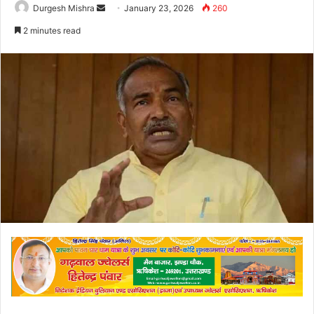
Send
Durgesh Mishra
January 23, 2026
260
an
2 minutes read
email