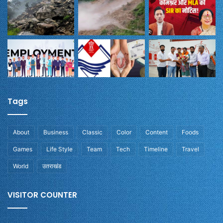
Tags
About
Business
Classic
Color
Content
Foods
Games
Life Style
Team
Tech
Timeline
Travel
World
उतराखंड
VISITOR COUNTER