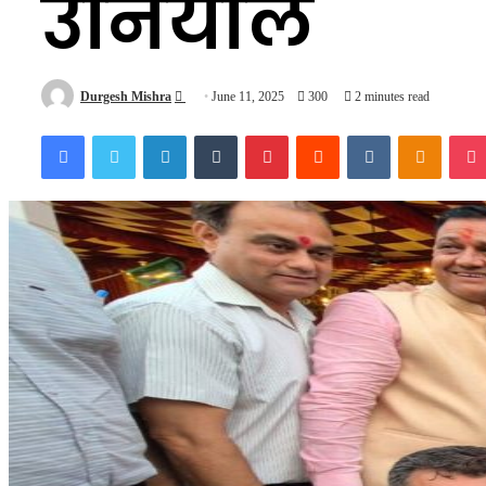
उनियाल
Send
Durgesh Mishra
June 11, 2025
300
2 minutes read
an
Facebook
Twitter
LinkedIn
Tumblr
Pinterest
Reddit
VKontakte
Odnokl
email