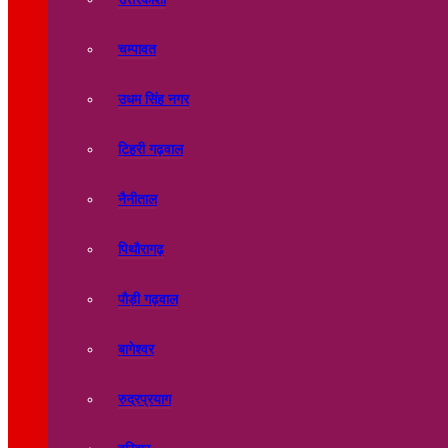
चम्पावत
उधम सिंह नगर
टिहरी गढ़वाल
नैनीताल
पिथौरागढ़
पौड़ी गढ़वाल
बागेश्वर
रुद्रप्रयाग