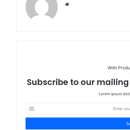
Website
With Prod
Subscribe to our mailing 
Lorem ipsum dolo
Enter
your
Email
address