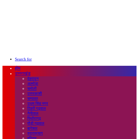
Search for
होम
उत्तराखंड
देहरादून
अल्मोड़ा
चमोली
उत्तरकाशी
चम्पावत
उधम सिंह नगर
टिहरी गढ़वाल
नैनीताल
पिथौरागढ़
पौड़ी गढ़वाल
बागेश्वर
रुद्रप्रयाग
हरिद्वार