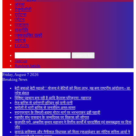
आस्था
टेक्नोलॉजी
दुर्घटना
पर्यटन
प्रशासन
राजनीति
एक्सक्लूसिव खबरें
स्पोर्ट्स
LOGIN
Search for
Sidebar
Random Article
Friday, August 7 2026
Breaking News
बेटी बचाओ बेटी पढ़ाओ’’ योजना मे बेटियों को मिला लाभ, यह बना राष्ट्रीय आंदोलनः- डा.
नरेश बंसल
विशिष्ट पहचान बना रही है आदि कैलाश परिक्रमा: महाराज
तेज बारिश से धर्मनगरी हरिद्वार हुई पानी-पानी
चमोली में भारी बारिश से जनजीवन अस्त-व्यस्त
रुद्रप्रयाग के तिमली-बड़मा मोटर मार्ग पर भरभराकर ढही पहाड़ी
महापौर शंभू पासवान के जन्मदिवस पर विकास की सौगात
कुलपति प्रो. अम्बरीश कुमार महाजन ने वित्तीय कार्यों में पारदर्शिता एवं समयबद्धता पर दिया
जोर
कुमाऊं कमिश्नर और नैनीताल विधायक को मिला एसआईआर का नोटिस सरिता आर्या ने