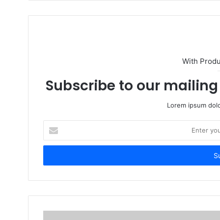
With Prod
Subscribe to our mailing 
Lorem ipsum dolo
Enter
your
Email
address