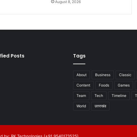
6
August 8, 2026
fied Posts
Tags
About
Business
Classic
Content
Foods
Games
Team
Tech
Timeline
T
World
उतराखंड
d by: RK Technologies (+91 9540173525)