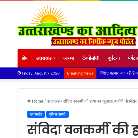
होम
उत्तराखंड
आस्था
टेक्नोलॉजी
दुर्घटना
पर्यट
तेज बारिश से धर्मनगरी हरिद्
Friday, August 7 2026
Breaking News
Home
/
उतराखंड
/
संविदा वनकर्मी की हत्या का खुलासा,आरोपी चौकीदार 
उतराखंड
पुलिस डायरी
संविदा वनकर्मी की 