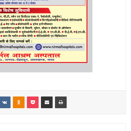
eddit
VKontakte
Odnoklassniki
Pocket
Share via Email
Print