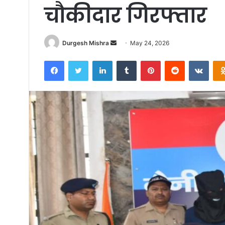
चौकीदार गिरफ्तार
Send
Durgesh Mishra
May 24, 2026
an
Facebook
Twitter
LinkedIn
Tumblr
Pinterest
Reddit
VKon
email