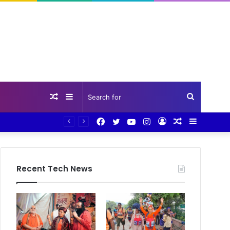
Random
Sidebar
Search
Facebook
Twitter
YouTube
Instagram
Log
Random
Sidebar
Article
for
In
Article
Recent Tech News