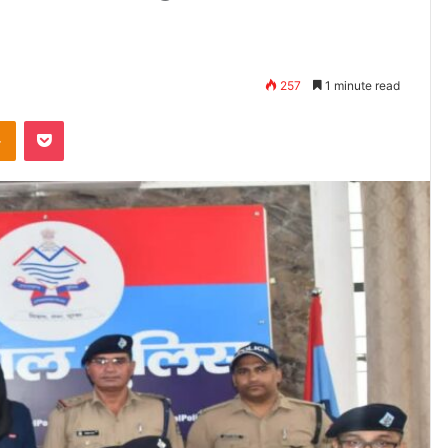
257
1 minute read
takte
Odnoklassniki
Pocket