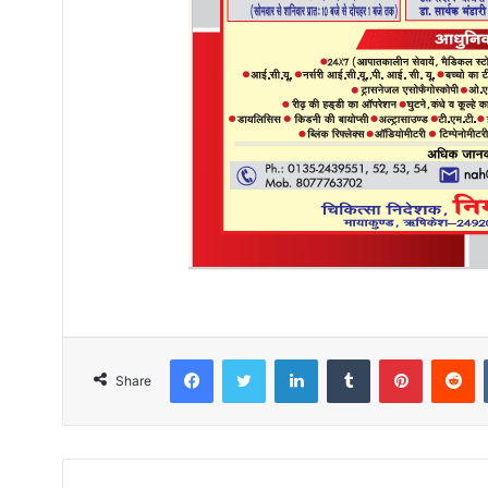
Facebook
Twitter
LinkedIn
Tumblr
Pinterest
R
Share