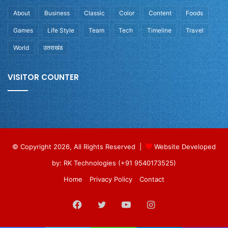
About
Business
Classic
Color
Content
Foods
Games
Life Style
Team
Tech
Timeline
Travel
World
उतराखंड
VISITOR COUNTER
© Copyright 2026, All Rights Reserved |
Website Developed
by: RK Technologies (+91 9540173525)
Home
Privacy Policy
Contact
Facebook
Twitter
YouTube
Instagram