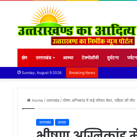
होम
उत्तराखंड
आस्था
टेक्नोलॉजी
दुर्घटना
पर्यट
Sunday, August 9 2026
Breaking News
Home
/
उतराखंड
/
भीषण अग्निकांड में कई परिवार बेघर, महिला की मौत
उतराखंड
हादसा
भीषण अग्निकांड मे