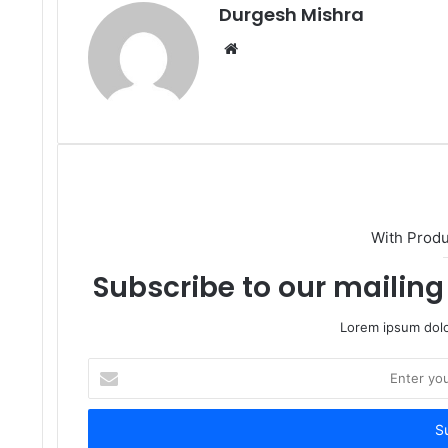
Durgesh Mishra
Website
With Prod
Subscribe to our mailing 
Lorem ipsum dolo
Enter
your
Email
address