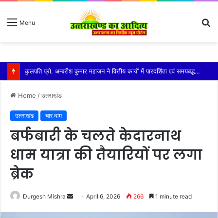
S
Menu
fo
कुमाऊं कमिश्नर और नैनीताल विधायक को मिला एसआईआर का नोटिस सरिता आर्या ने पता बदलने को बताया कारण
Home
/
उतराखंड
उतराखंड
चार धाम
बर्फबारी के चलते केदारनाथ
धाम यात्रा की तैयारियों पर लगा
ब्रेक
Send
Durgesh Mishra
April 6, 2026
266
1 minute read
an