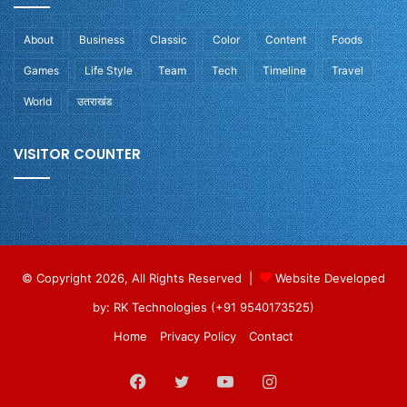
About
Business
Classic
Color
Content
Foods
Games
Life Style
Team
Tech
Timeline
Travel
World
उतराखंड
VISITOR COUNTER
© Copyright 2026, All Rights Reserved |
Website Developed
by: RK Technologies (+91 9540173525)
Home
Privacy Policy
Contact
Facebook
Twitter
YouTube
Instagram