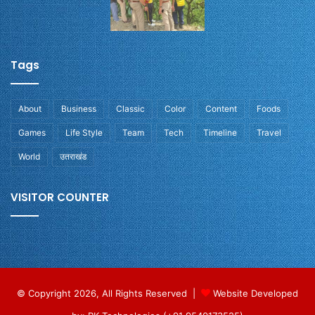
Tags
About
Business
Classic
Color
Content
Foods
Games
Life Style
Team
Tech
Timeline
Travel
World
उतराखंड
VISITOR COUNTER
© Copyright 2026, All Rights Reserved |
Website Developed