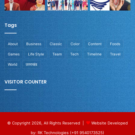
Tags
About
Business
Classic
Color
Content
Foods
Games
Life Style
Team
Tech
Timeline
Travel
World
उतराखंड
VISITOR COUNTER
© Copyright 2026, All Rights Reserved |
Website Developed
by: RK Technologies (+91 9540173525)