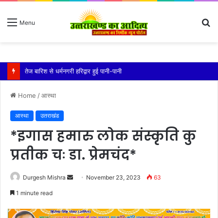
S
Menu
fo
तेज बारिश से धर्मनगरी हरिद्वार हुई पानी-पानी
Home
/
आस्था
आस्था
उतराखंड
*इगास हमारु लोक संस्कृति कु
प्रतीक चः डा. प्रेमचंद*
Send
Durgesh Mishra
November 23, 2023
63
an
1 minute read
email