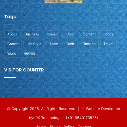
Tags
About
Business
Classic
Color
Content
Foods
Games
Life Style
Team
Tech
Timeline
Travel
World
उतराखंड
VISITOR COUNTER
© Copyright 2026, All Rights Reserved |
Website Developed
by: RK Technologies (+91 9540173525)
Home
Privacy Policy
Contact