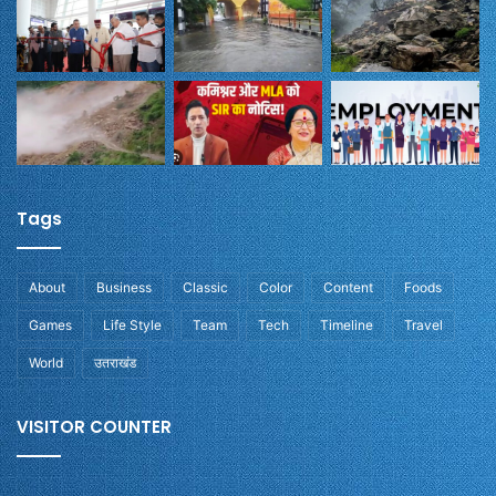
Tags
About
Business
Classic
Color
Content
Foods
Games
Life Style
Team
Tech
Timeline
Travel
World
उतराखंड
VISITOR COUNTER