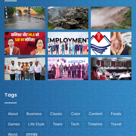
Tags
About
Business
Classic
Color
Content
Foods
Games
Life Style
Team
Tech
Timeline
Travel
World
उतराखंड