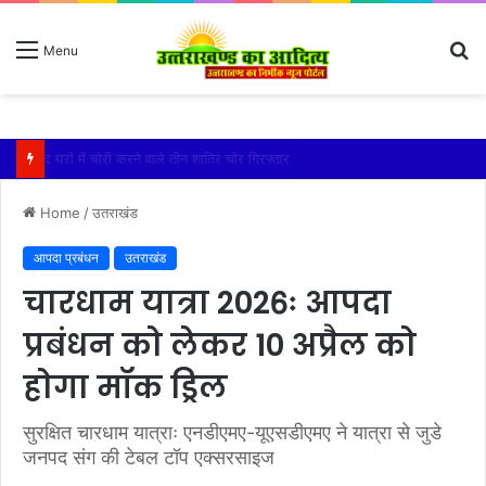
S
Menu
fo
बारिश ने बढ़ाई दहशत, दरकने लगी जमीन, 10 परिवारों ने छोड़े घर
Home
/
उतराखंड
आपदा प्रबंधन
उतराखंड
चारधाम यात्रा 2026ः आपदा
प्रबंधन को लेकर 10 अप्रैल को
होगा मॉक ड्रिल
सुरक्षित चारधाम यात्राः एनडीएमए-यूएसडीएमए ने यात्रा से जुडे
जनपद संग की टेबल टॉप एक्सरसाइज