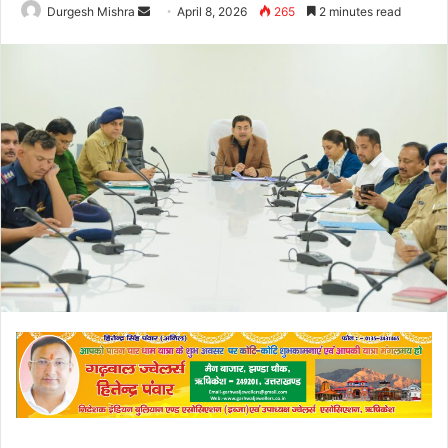
Send
Durgesh Mishra
April 8, 2026
265
2 minutes read
an
email