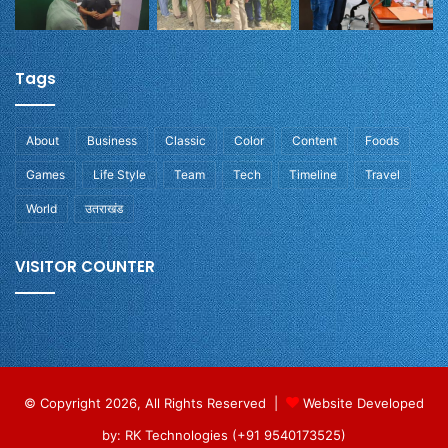
Tags
About
Business
Classic
Color
Content
Foods
Games
Life Style
Team
Tech
Timeline
Travel
World
उतराखंड
VISITOR COUNTER
© Copyright 2026, All Rights Reserved |
Website Developed
by: RK Technologies (+91 9540173525)