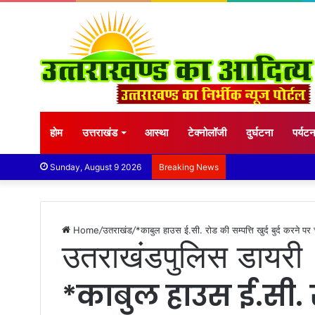
होम
उत्तराखंड
आस्था
टेक्नोलॉजी
दुर्घटना
पर्यट
Sunday, August 9 2026
Breaking News
Home
/
उतराखंड
/
*काबुल हाउस ई.सी. रोड की सम्पत्ति खुर्द बुर्द करने 
उतराखंड
पुलिस डायरी
*काबुल हाउस ई.सी. रोड