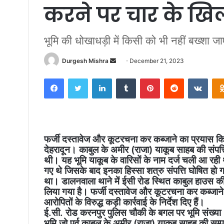
करने पर चार के खि
भूमि की धोखाधड़ी में किसी को भी नहीं बख्शा 
Send
Durgesh Mishra
December 21, 2023
an
Facebook
Twitter
LinkedIn
Tumblr
Pinterest
Reddit
VKon
email
फर्जी दस्तावेज और कूटरचना कर कब्जाने का प्रयास क
देहरादून। काबुल के अमीर (राजा) याकूब साहब की संपत्त
थी। यह भूमि याकूब के वारिसों के नाम दर्ज चली आ रही 
गए थे जिसके बाद इनका हिस्सा शत्रु संपत्ति घोषित 
था। डालनवाला थाने में ईसी रोड स्थित काबुल हाउस की शत
लिया गया है। फर्जी दस्तावेज और कूटरचना कर कब्जान
आरोपितों के विरुद्ध कड़ी कार्रवाई के निर्देश दिए हैं।
ई.सी. रोड करनपुर पुलिस चौकी के बगल पर भूमि संख्या
भूमि जो पूर्व काबूल के अमीर (राजा) याकूब साहब की सम