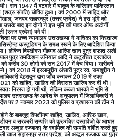
थी। सन 1947 में बटवारे में याकूब के वारिसान पाकिस्तान
ि (शत्रु संपति) घोषित हुआ। वर्ष 2000 में साहिद और
खाल, जनपद सहारनपुर (उत्तर प्रदेश) ने इस भूमि को
 उसके बाद इन दोनो ने इस भूमि की पावर ऑफ अटोनीं
 (उत्तर प्रदेश) को दी।
ाचिका पर उच्च न्यायालय उत्तराखण्ड ने याचिका का निस्तारण
सिस्टेन्ट कस्टूडियन के समक्ष रखने के लिए आदेशित किया
 था। लेकिन विपक्षीगण मौहमद आरिफ खान पुत्र शफात अली
ियाल पुत्र रामकिशन उनियाल आदि ने कटूरचित दस्तावेज
ि को करीब 30 लोगो को सन 2017 में बेच दिया। खरीदने
 वर्ष 2018 में इस्लामुद्दीन अंसारी पुत्र स्व. समशुद्दीन ने
िकारी देहरादून द्वारा जाँच कराकर 2019 में उक्त
र 2021 को शाहिद, खालिद की विरासत खारिज कर दी थी।
स्वतः निरस्त हो गयी थी, लेकिन कब्जा धारको ने भूमि से
ालय उतराखण्ड के आदेश के अनुपालन में जिलाधिकारी ने
िर्देश पर 2 नवम्बर 2023 को पुलिस व प्रशासन की टीम ने
त होने के बाबजूद विपक्षीगण शाहिद, खालिद, आरिफ खान,
डीयन व सरकारी सम्पत्ति को कूटरचित दस्तावेजो के आधार
ार अब्दुल रज्जाक) के स्वामित्व की सम्पति दर्शित करते हुए
ली खाल सहारनपुर उत्तर प्रदेश, को अब्दुल रज्जाक का पुत्र