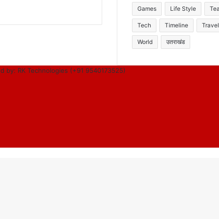
Games
Life Style
Te
Tech
Timeline
Travel
World
उतराखंड
d by: RK Technologies (+91 9540173525)