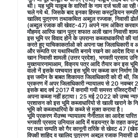
थी। यह भूमि याकूब के वारिसों के नाम दर्ज चली आ रही 
चले गये थे. जिसके बाद इनका हिस्सा कस्टूडियन सम्पत
खालिद पुत्रगण तथाकथित अब्दुल रज्जाक, निवासी ढोली
(अब्दुल रजाक की खेवट-47) अपने नाम अंकित करवाया
मौहमद आरिफ खान पुत्र शफात अली खान निवासी शामली
इस भूमि पर विवाद होने के उपरान्त कब्जाधाकरियो की य
करते हुए याचिकाकर्ताओ को अपना पक्ष जिलाधिकारी व अ
और सम्पति पर यथास्थिति बनाये रखने का आदेश दिया
खान निवासी शामली (उत्तर प्रदेश), भगवती प्रसाद उन
मुख्तयारनामाआम, विक्रय पत्र आदि तैयार कर इस भूम
वालो नें इसके पश्चयात इस भूमि पर कब्जा कर निर्माण किये।
इस जमीन के बाबत शिकायत जिलाधिकारी को दी थी, जिलाध
प्रकरण में अपर जिलाधिकारी न्यायालय से 20 नवम्ब
इसके बाद वर्ष 2017 में करायी गयी समस्त रजिस्ट्रीयाँ 
अपना कब्जा नहीं हटाया। 25 मई 2022 को उच्च न्याय
प्रशासन को इस भूमि कब्जाधारियो से खाली खराने के न
भूमि को कब्जाधारियो के कब्जे से मुक्त कराया है।
भूमि प्रकरण मेंउच्च न्यायालय नैनीताल का आदेश पारि
भगवती प्रसाद उनियाल आदि में षडयन्त्र के तहत कस्टू
पर तथा सम्पति को गैर कानूनी तरिके से खेवट 47 (खेवटद
विपक्षी शाहिद व खालिद पुत्रगण अब्दुल रजाक निवासी ढो