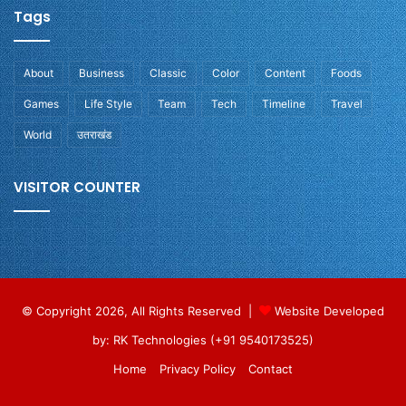
Tags
About
Business
Classic
Color
Content
Foods
Games
Life Style
Team
Tech
Timeline
Travel
World
उतराखंड
VISITOR COUNTER
© Copyright 2026, All Rights Reserved |
Website Developed
by: RK Technologies (+91 9540173525)
Home
Privacy Policy
Contact