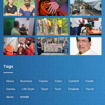
Tags
About
Business
Classic
Color
Content
Foods
Games
Life Style
Team
Tech
Timeline
Travel
World
उतराखंड