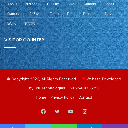
About
Business
Classic
Color
Content
Foods
Games
Life Style
Team
Tech
Timeline
Travel
World
उतराखंड
VISITOR COUNTER
© Copyright 2026, All Rights Reserved |
Website Developed
by: RK Technologies (+91 9540173525)
Home
Privacy Policy
Contact
Facebook
Twitter
YouTube
Instagram