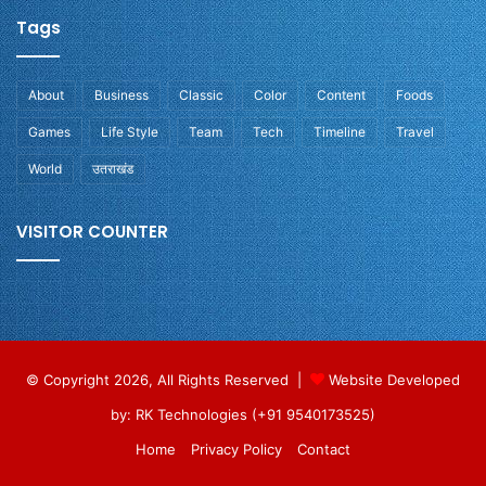
Tags
About
Business
Classic
Color
Content
Foods
Games
Life Style
Team
Tech
Timeline
Travel
World
उतराखंड
VISITOR COUNTER
© Copyright 2026, All Rights Reserved |
Website Developed
by: RK Technologies (+91 9540173525)
Home
Privacy Policy
Contact