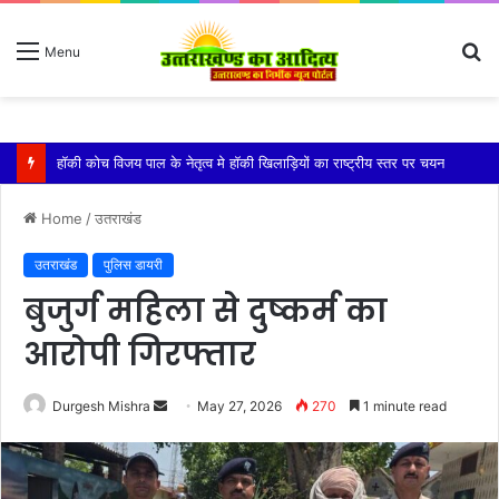
S
Menu
fo
किशोरी को बेहोश कर झाड़ियों में दुष्कर्म, गंभीर हालत में एम्स में भर्ती
Home
/
उतराखंड
उतराखंड
पुलिस डायरी
बुजुर्ग महिला से दुष्कर्म का
आरोपी गिरफ्तार
Send
Durgesh Mishra
May 27, 2026
270
1 minute read
an
email