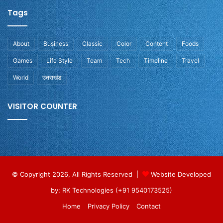
Tags
About
Business
Classic
Color
Content
Foods
Games
Life Style
Team
Tech
Timeline
Travel
World
उतराखंड
VISITOR COUNTER
© Copyright 2026, All Rights Reserved |
Website Developed
by: RK Technologies (+91 9540173525)
Home
Privacy Policy
Contact