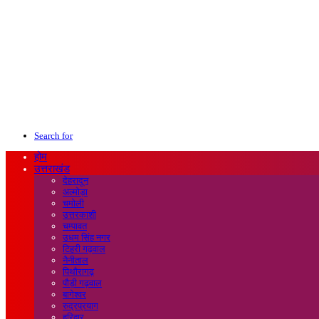
Search for
होम
उत्तराखंड
देहरादून
अल्मोड़ा
चमोली
उत्तरकाशी
चम्पावत
उधम सिंह नगर
टिहरी गढ़वाल
नैनीताल
पिथौरागढ़
पौड़ी गढ़वाल
बागेश्वर
रुद्रप्रयाग
हरिद्वार