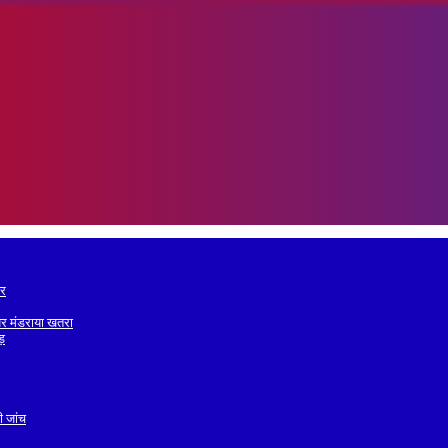
ोर
व पर मंडराया खतरा
वड़
ी जांच