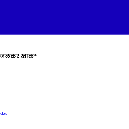
हुई जलकर खाक*
cket