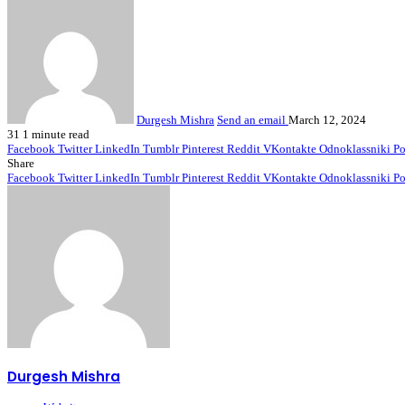
Durgesh Mishra
Send an email
March 12, 2024
31
1 minute read
Facebook
Twitter
LinkedIn
Tumblr
Pinterest
Reddit
VKontakte
Odnoklassniki
Po
Share
Facebook
Twitter
LinkedIn
Tumblr
Pinterest
Reddit
VKontakte
Odnoklassniki
Po
Durgesh Mishra