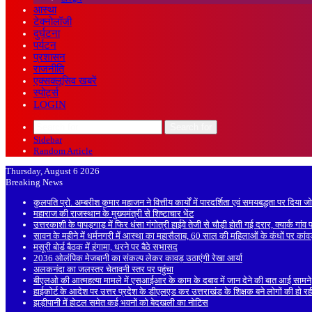
आस्था
टेक्नोलॉजी
दुर्घटना
पर्यटन
प्रशासन
राजनीति
एक्सक्लूसिव खबरें
स्पोर्ट्स
LOGIN
Search for
Sidebar
Random Article
Thursday, August 6 2026
Breaking News
कुलपति प्रो. अम्बरीश कुमार महाजन ने वित्तीय कार्यों में पारदर्शिता एवं समयबद्धता पर दिया ज
महाराज की राजस्थान के मुख्यमंत्री से शिष्टाचार भेंट
उत्तरकाशी के पापड़गाड़ में फिर धंसा गंगोत्री हाईवे तेजी से चौड़ी होती गई दरार, क्यार्क गां
सावन के महीने में धर्मनगरी में आस्था का महासैलाब, 60 साल की महिलाओं के कंधों पर कां
मसूरी बोर्ड बैठक में हंगामा, धरने पर बैठे सभासद
2036 ओलंपिक मेजबानी का संकल्प लेकर कावड़ उठाएंगी रेखा आर्या
अलकनंदा का जलस्तर चेतावनी स्तर पर पहुंचा
बीएलओ की आत्महत्या मामले में एसआईआर के काम के दबाव में जान देने की बात आई सामने
हाईकोर्ट के आदेश पर उत्तर प्रदेश के डीएलएड कर उत्तराखंड के शिक्षक बने लोगों की हो रह
झड़ीपानी में होटल समेत कई भवनों को बेदखली का नोटिस