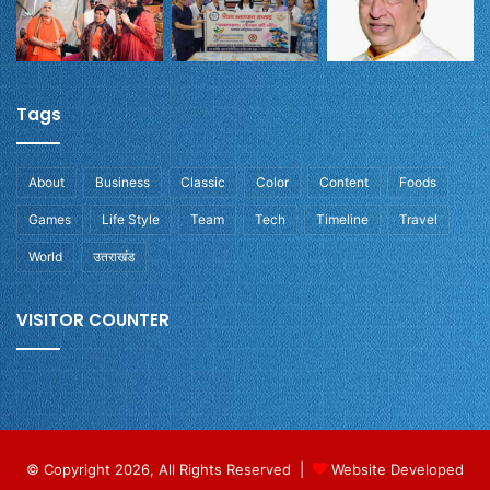
Tags
About
Business
Classic
Color
Content
Foods
Games
Life Style
Team
Tech
Timeline
Travel
World
उतराखंड
VISITOR COUNTER
© Copyright 2026, All Rights Reserved |
Website Developed