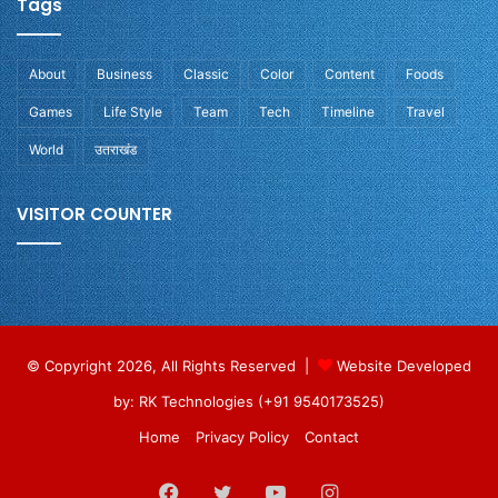
Tags
About
Business
Classic
Color
Content
Foods
Games
Life Style
Team
Tech
Timeline
Travel
World
उतराखंड
VISITOR COUNTER
© Copyright 2026, All Rights Reserved |
Website Developed
by: RK Technologies (+91 9540173525)
Home
Privacy Policy
Contact
Facebook
Twitter
YouTube
Instagram