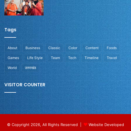
Tags
About
Business
Classic
Color
Content
Foods
Games
Life Style
Team
Tech
Timeline
Travel
World
उतराखंड
VISITOR COUNTER
© Copyright 2026, All Rights Reserved |
Website Developed