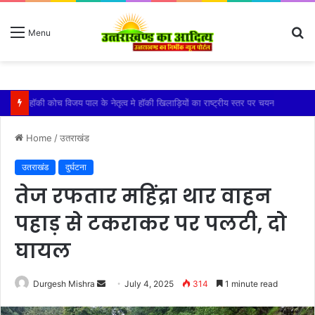
S
Menu
fo
किशोरी को बेहोश कर झाड़ियों में दुष्कर्म, गंभीर हालत में एम्स में भर्ती
Home
/
उतराखंड
उतराखंड
दुर्घटना
तेज रफतार महिंद्रा थार वाहन
पहाड़ से टकराकर पर पलटी, दो
घायल
Send
Durgesh Mishra
July 4, 2025
314
1 minute read
an