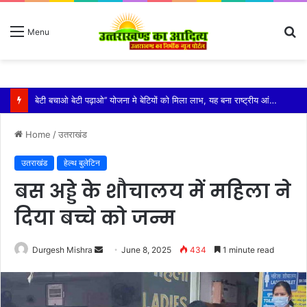
S
Menu
fo
विशिष्ट पहचान बना रही है आदि कैलाश परिक्रमा: महाराज
Home
/
उतराखंड
उतराखंड
हेल्थ बुलेटिन
बस अड्डे के शौचालय में महिला ने
दिया बच्चे को जन्म
Send
Durgesh Mishra
June 8, 2025
434
1 minute read
an
email